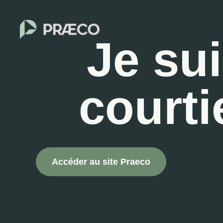
Je su
courti
Accéder au site Praeco