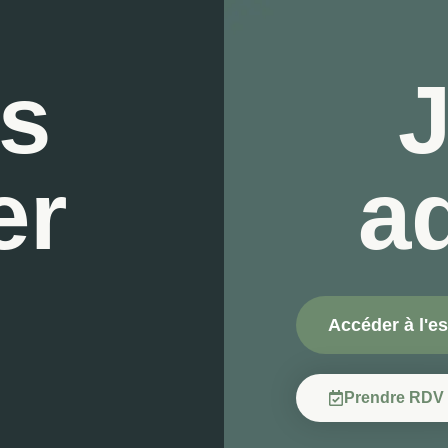
is
J
er
a
Accéder à l'e
Prendre RDV