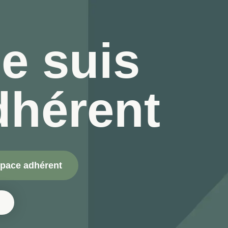
e suis
dhérent
space adhérent