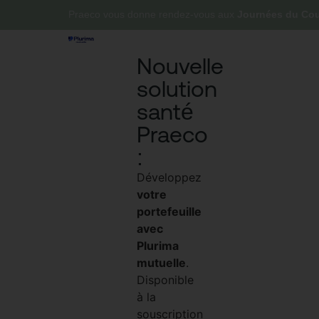
Praeco vous donne rendez-vous aux
Journées du Cour
Nouvelle
solution
santé
Praeco
:
Développez
votre
portefeuille
avec
Plurima
mutuelle
.
Disponible
à la
souscription