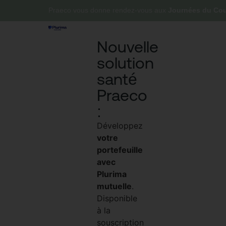
Praeco vous donne rendez-vous aux
Journées du Cour
Nouvelle
solution
santé
Praeco
:
Développez
votre
portefeuille
avec
Plurima
mutuelle
.
Disponible
à la
souscription