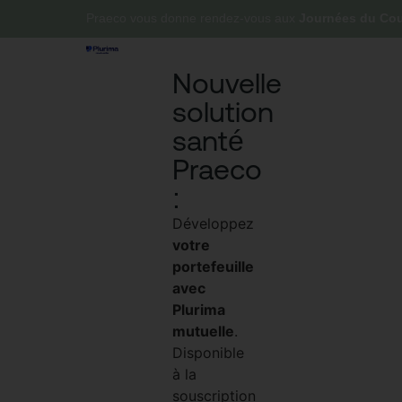
Praeco vous donne rendez-vous aux
Journées du Cour
Nouvelle
solution
santé
Praeco
:
Développez
votre
portefeuille
avec
Plurima
mutuelle
.
Disponible
à la
souscription