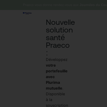
Praeco vous donne rendez-vous aux
Journées du Cour
Nouvelle
solution
santé
Praeco
:
Développez
votre
portefeuille
avec
Plurima
mutuelle
.
Disponible
à la
souscription